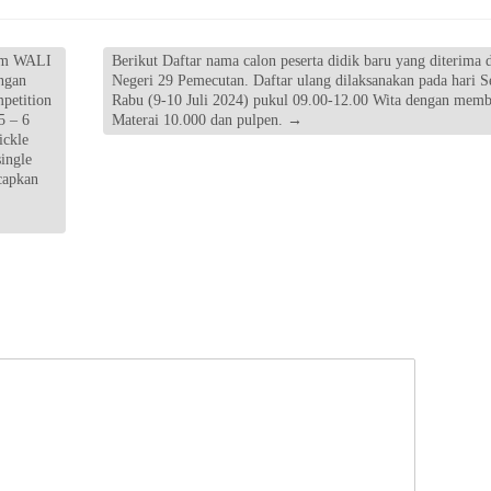
lam WALI
Berikut Daftar nama calon peserta didik baru yang diterima 
ngan
Negeri 29 Pemecutan. Daftar ulang dilaksanakan pada hari Se
mpetition
Rabu (9-10 Juli 2024) pukul 09.00-12.00 Wita dengan mem
5 – 6
Materai 10.000 dan pulpen.
→
ickle
single
capkan