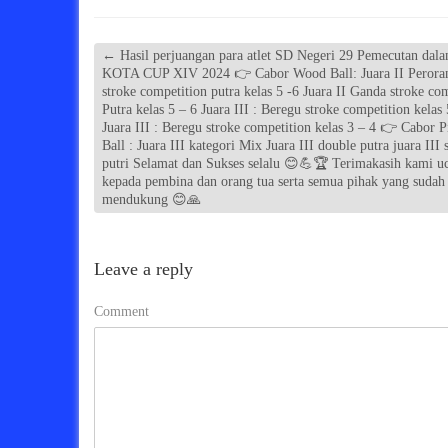
←
Hasil perjuangan para atlet SD Negeri 29 Pemecutan da
KOTA CUP XIV 2024 👉 Cabor Wood Ball: Juara II Perora
stroke competition putra kelas 5 -6 Juara II Ganda stroke co
Putra kelas 5 – 6 Juara III : Beregu stroke competition kelas 
Juara III : Beregu stroke competition kelas 3 – 4 👉 Cabor P
Ball : Juara III kategori Mix Juara III double putra juara III 
putri Selamat dan Sukses selalu 😊💪🏆 Terimakasih kami u
kepada pembina dan orang tua serta semua pihak yang sudah
mendukung 😊🙏
Leave a reply
Comment