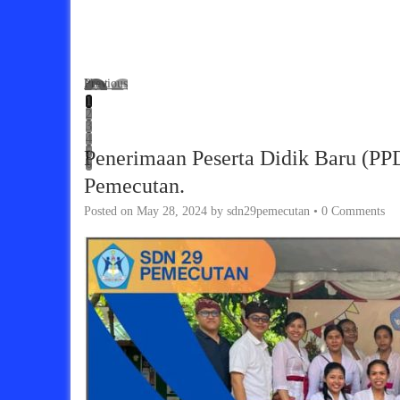
Previous
Next
1
2
3
4
5
Penerimaan Peserta Didik Baru (PP
6
Pemecutan.
Posted on
May 28, 2024
by
sdn29pemecutan
•
0 Comments